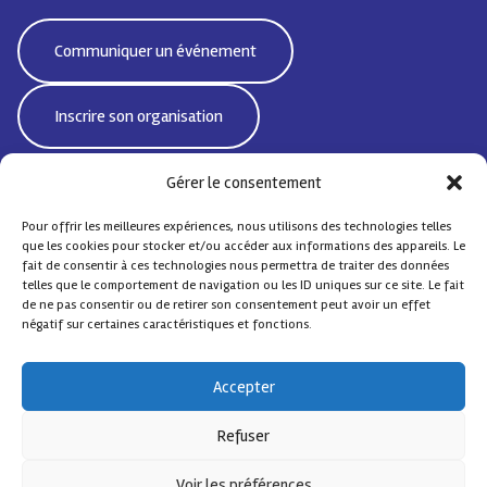
Communiquer un événement
Inscrire son organisation
Gérer le consentement
Pour offrir les meilleures expériences, nous utilisons des technologies telles
Bd Emile Jacqmain 95 | 1000 Bruxelles - Belgique
que les cookies pour stocker et/ou accéder aux informations des appareils. Le
CoordiSocialeBxlNord@protonmail.com
fait de consentir à ces technologies nous permettra de traiter des données
telles que le comportement de navigation ou les ID uniques sur ce site. Le fait
de ne pas consentir ou de retirer son consentement peut avoir un effet
négatif sur certaines caractéristiques et fonctions.
© Coordination Sociale Nord
– Tous droits réservés
Accepter
Contact
FAQ
Design by
Comsa asbl
.
Refuser
Avec le soutien de
Voir les préférences