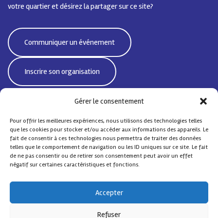
votre quartier et désirez la partager sur ce site?
Communiquer un événement
Inscrire son organisation
Gérer le consentement
Pour offrir les meilleures expériences, nous utilisons des technologies telles
Bd Emile Jacqmain 95 | 1000 Bruxelles - Belgique
que les cookies pour stocker et/ou accéder aux informations des appareils. Le
CoordiSocialeBxlNord@protonmail.com
fait de consentir à ces technologies nous permettra de traiter des données
telles que le comportement de navigation ou les ID uniques sur ce site. Le fait
de ne pas consentir ou de retirer son consentement peut avoir un effet
négatif sur certaines caractéristiques et fonctions.
© Coordination Sociale Nord
– Tous droits réservés
Accepter
Contact
FAQ
Design by
Comsa asbl
.
Refuser