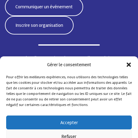
Communiquer un événement
Inscrire son organisation
Bd Emile Jacqmain 95 | 1000 Bruxelles - Belgique
Gérer le consentement
CoordiSocialeBxlNord@protonmail.com
Pour offrir les meilleures expériences, nous utilisons des technologies telles
que les cookies pour stocker et/ou accéder aux informations des appareils. Le
fait de consentir à ces technologies nous permettra de traiter des données
telles que le comportement de navigation ou les ID uniques sur ce site. Le fait
© Coordination Sociale Nord
– Tous droits réservés
de ne pas consentir ou de retirer son consentement peut avoir un effet
Contact
FAQ
négatif sur certaines caractéristiques et fonctions.
Design by
Comsa asbl
.
Accepter
Avec le soutien de
Refuser