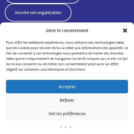
Inscrire son organisation
Gérer le consentement
Pour offrir les meilleures expériences, nous utilisons des technologies telles
Bd Emile Jacqmain 95 | 1000 Bruxelles - Belgique
que les cookies pour stocker et/ou accéder aux informations des appareils. Le
CoordiSocialeBxlNord@protonmail.com
fait de consentir à ces technologies nous permettra de traiter des données
telles que le comportement de navigation ou les ID uniques sur ce site. Le fait
de ne pas consentir ou de retirer son consentement peut avoir un effet
négatif sur certaines caractéristiques et fonctions.
© Coordination Sociale Nord
– Tous droits réservés
Accepter
Contact
FAQ
Design by
Comsa asbl
.
Refuser
Avec le soutien de
Voir les préférences