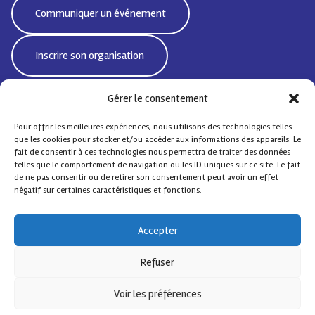
Communiquer un événement
Inscrire son organisation
Gérer le consentement
Pour offrir les meilleures expériences, nous utilisons des technologies telles
Bd Emile Jacqmain 95 | 1000 Bruxelles - Belgique
que les cookies pour stocker et/ou accéder aux informations des appareils. Le
CoordiSocialeBxlNord@protonmail.com
fait de consentir à ces technologies nous permettra de traiter des données
telles que le comportement de navigation ou les ID uniques sur ce site. Le fait
de ne pas consentir ou de retirer son consentement peut avoir un effet
négatif sur certaines caractéristiques et fonctions.
© Coordination Sociale Nord
– Tous droits réservés
Accepter
Contact
FAQ
Design by
Comsa asbl
.
Refuser
Avec le soutien de
Voir les préférences