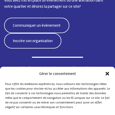
Vous avez mis en place un événement ou une animation dans
votre quartier et désirez la partager sur ce site?
Communiquer un événement
Inscrire son organisation
Bd Emile Jacqmain 95 | 1000 Bruxelles - Belgique
Gérer le consentement
CoordiSocialeBxlNord@protonmail.com
Pour offrir les meilleures expériences, nous utilisons des technologies telles
que les cookies pour stocker et/ou accéder aux informations des appareils. Le
fait de consentir à ces technologies nous permettra de traiter des données
telles que le comportement de navigation ou les ID uniques sur ce site. Le fait
© Coordination Sociale Nord
– Tous droits réservés
de ne pas consentir ou de retirer son consentement peut avoir un effet
Contact
FAQ
négatif sur certaines caractéristiques et fonctions.
Design by
Comsa asbl
.