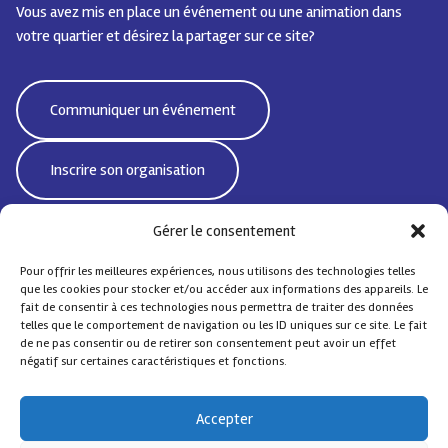
Vous avez mis en place un événement ou une animation dans
votre quartier et désirez la partager sur ce site?
Communiquer un événement
Inscrire son organisation
Gérer le consentement
Pour offrir les meilleures expériences, nous utilisons des technologies telles
Bd Emile Jacqmain 95 | 1000 Bruxelles - Belgique
que les cookies pour stocker et/ou accéder aux informations des appareils. Le
CoordiSocialeBxlNord@protonmail.com
fait de consentir à ces technologies nous permettra de traiter des données
telles que le comportement de navigation ou les ID uniques sur ce site. Le fait
de ne pas consentir ou de retirer son consentement peut avoir un effet
négatif sur certaines caractéristiques et fonctions.
© Coordination Sociale Nord
– Tous droits réservés
Accepter
Contact
FAQ