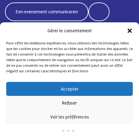
Een evenement communiceren
Gérer le consentement
Pour offrir les meilleures expériences, nous utilisons des technologies telles
Bd Emile Jacqmain 95 | 1000 Brussel - België
que les cookies pour stocker et/ou accéder aux informations des appareils. Le
coordisocialebxlnord@protonmail.com
fait de consentir à ces technologies nous permettra de traiter des données
telles que le comportement de navigation ou les ID uniques sur ce site. Le fait
de ne pas consentir ou de retirer son consentement peut avoir un effet
négatif sur certaines caractéristiques et fonctions.
Sociale Coördinatie Noord
– Alle rechten voorbehouden
Accepter
Contact
FAQ
Design by
Comsa asbl
.
Refuser
Met de steun van
Voir les préférences