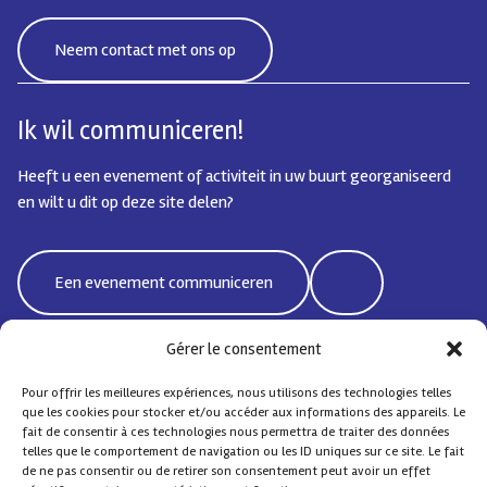
Neem contact met ons op
Ik wil communiceren!
Heeft u een evenement of activiteit in uw buurt georganiseerd
en wilt u dit op deze site delen?
Een evenement communiceren
Gérer le consentement
Pour offrir les meilleures expériences, nous utilisons des technologies telles
Bd Emile Jacqmain 95 | 1000 Brussel - België
que les cookies pour stocker et/ou accéder aux informations des appareils. Le
coordisocialebxlnord@protonmail.com
fait de consentir à ces technologies nous permettra de traiter des données
telles que le comportement de navigation ou les ID uniques sur ce site. Le fait
de ne pas consentir ou de retirer son consentement peut avoir un effet