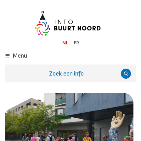
GA
NAAR
DE
HOOFDINHOUD
NL
FR
Menu
Zoek een info