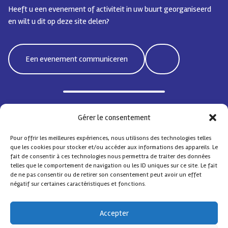
Heeft u een evenement of activiteit in uw buurt georganiseerd
en wilt u dit op deze site delen?
Een evenement communiceren
Bd Emile Jacqmain 95 | 1000 Brussel - België
Gérer le consentement
coordisocialebxlnord@protonmail.com
Pour offrir les meilleures expériences, nous utilisons des technologies telles
que les cookies pour stocker et/ou accéder aux informations des appareils. Le
fait de consentir à ces technologies nous permettra de traiter des données
telles que le comportement de navigation ou les ID uniques sur ce site. Le fait
de ne pas consentir ou de retirer son consentement peut avoir un effet
Sociale Coördinatie Noord
– Alle rechten voorbehouden
négatif sur certaines caractéristiques et fonctions.
Contact
FAQ
Design by
Comsa asbl
.
Accepter
Met de steun van