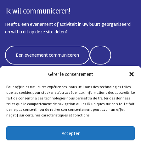
Ik wil communiceren!
Heeft u een evenement of activiteit in uw buurt georganiseerd
en wilt u dit op deze site delen?
Een evenement communiceren
Gérer le consentement
Pour offrir les meilleures expériences, nous utilisons des technologies telles
Bd Emile Jacqmain 95 | 1000 Brussel - België
que les cookies pour stocker et/ou accéder aux informations des appareils. Le
coordisocialebxlnord@protonmail.com
fait de consentir à ces technologies nous permettra de traiter des données
telles que le comportement de navigation ou les ID uniques sur ce site. Le fait
de ne pas consentir ou de retirer son consentement peut avoir un effet
négatif sur certaines caractéristiques et fonctions.
Sociale Coördinatie Noord
– Alle rechten voorbehouden
Accepter
Contact
FAQ