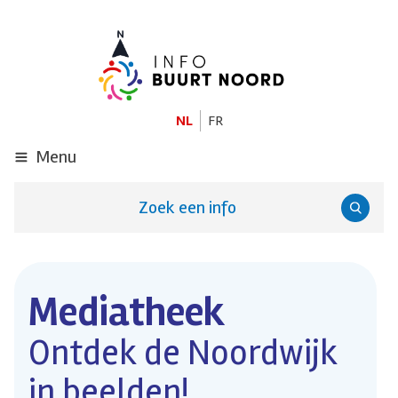
GA
NAAR
DE
HOOFDINHOUD
NL
FR
Menu
Zoek een info
Mediatheek
Ontdek de Noordwijk
in beelden!