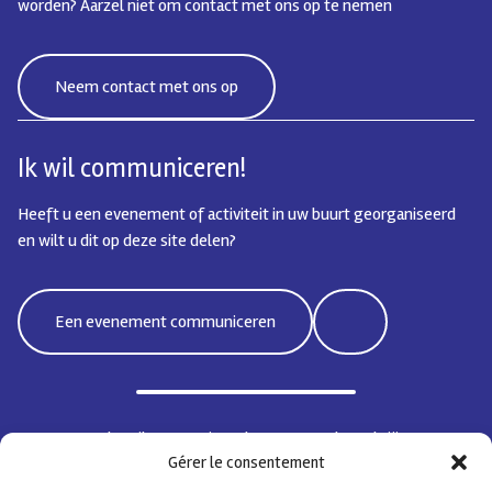
worden? Aarzel niet om contact met ons op te nemen
Neem contact met ons op
Ik wil communiceren!
Heeft u een evenement of activiteit in uw buurt georganiseerd
en wilt u dit op deze site delen?
Een evenement communiceren
Bd Emile Jacqmain 95 | 1000 Brussel - België
Gérer le consentement
coordisocialebxlnord@protonmail.com