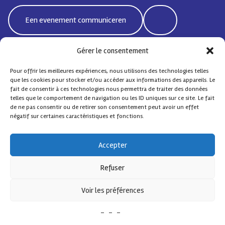
Een evenement communiceren
Gérer le consentement
Pour offrir les meilleures expériences, nous utilisons des technologies telles
Bd Emile Jacqmain 95 | 1000 Brussel - België
que les cookies pour stocker et/ou accéder aux informations des appareils. Le
coordisocialebxlnord@protonmail.com
fait de consentir à ces technologies nous permettra de traiter des données
telles que le comportement de navigation ou les ID uniques sur ce site. Le fait
de ne pas consentir ou de retirer son consentement peut avoir un effet
négatif sur certaines caractéristiques et fonctions.
Sociale Coördinatie Noord
– Alle rechten voorbehouden
Accepter
Contact
FAQ
Design by
Comsa asbl
.
Refuser
Met de steun van
Voir les préférences