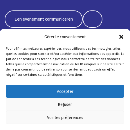
Een evenement communiceren
Gérer le consentement
Pour offrir les meilleures expériences, nous utilisons des technologies telles
Bd Emile Jacqmain 95 | 1000 Brussel - België
que les cookies pour stocker et/ou accéder aux informations des appareils. Le
coordisocialebxlnord@protonmail.com
fait de consentir à ces technologies nous permettra de traiter des données
telles que le comportement de navigation ou les ID uniques sur ce site. Le fait
de ne pas consentir ou de retirer son consentement peut avoir un effet
négatif sur certaines caractéristiques et fonctions.
Sociale Coördinatie Noord
– Alle rechten voorbehouden
Accepter
Contact
FAQ
Design by
Comsa asbl
.
Refuser
Met de steun van
Voir les préférences